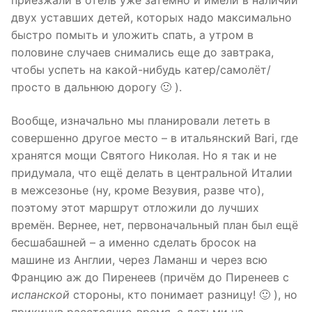
приезжали в отель уже затемно и имели в наличии
двух уставших детей, которых надо максимально
быстро помыть и уложить спать, а утром в
половине случаев снимались еще до завтрака,
чтобы успеть на какой-нибудь катер/самолёт/
просто в дальнюю дорогу 🙂 ).
Вообще, изначально мы планировали лететь в
совершенно другое место – в итальянский Bari, где
хранятся мощи Святого Николая. Но я так и не
придумала, что ещё делать в центральной Италии
в межсезонье (ну, кроме Везувия, разве что),
поэтому этот маршрут отложили до лучших
времён. Вернее, нет, первоначальный план был ещё
бесшабашней – а именно сделать бросок на
машине из Англии, через Ламанш и через всю
Францию аж до Пиренеев (причём до Пиренеев с
испанской
стороны, кто понимает разницу! 🙂 ), но
прикинув расстояние-время, с детьми на