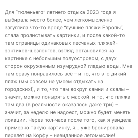
Для “тюленьего” летнего отдыха 2023 года я
выбирала место более, чем легкомысленно –
загуглила что-то вроде “лучшие пляжи Европы”,
стала пролистывать картинки, и после какой-то
там страницы одинаковых песчаных пляжей-
зонтиков-шезлонгов, взгляд остановился на
картинке с небольшим полуостровом, с двух
сторон окруженным изумрудной гладью воды. Мне
там сразу понравилось всё – и то, что это дикий
пляж (мы совсем не умеем отдыхать на
городских!), и то, что там вокруг камни и скалы –
значит, можно понырять с маской, и то, что пляжа
там два (в реальности оказалось даже три) –
значит, за неделю не надоест, можно будет менять
локации. Через пол-часа после того, как я увидела
примерно такую картинку, я… уже бронировала
перелёт на Корфу – невиданное легомыслие!