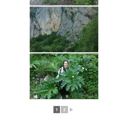
1
2
►