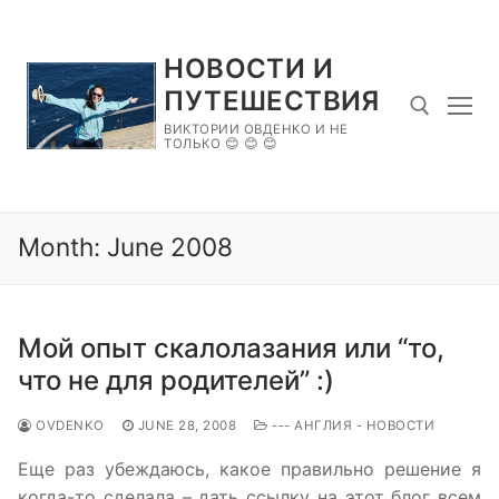
Skip
to
НОВОСТИ И
content
ПУТЕШЕСТВИЯ
ВИКТОРИИ ОВДЕНКО И НЕ
ТОЛЬКО 😊 😊 😊
Search for:
Month:
June 2008
Мой опыт скалолазания или “то,
что не для родителей” :)
OVDENKO
JUNE 28, 2008
--- АНГЛИЯ - НОВОСТИ
Еще раз убеждаюсь, какое правильно решение я
когда-то сделала – дать ссылку на этот блог всем