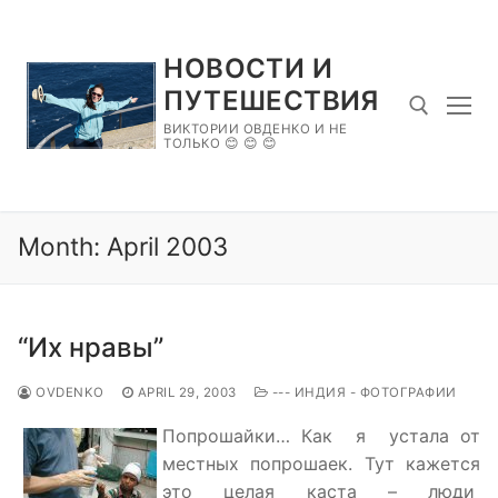
Skip
to
НОВОСТИ И
content
ПУТЕШЕСТВИЯ
ВИКТОРИИ ОВДЕНКО И НЕ
ТОЛЬКО 😊 😊 😊
Search for:
Month:
April 2003
“Их нравы”
OVDENKO
APRIL 29, 2003
--- ИНДИЯ - ФОТОГРАФИИ
Попрошайки… Как я устала от
местных попрошаек. Тут кажется
это целая каста – люди