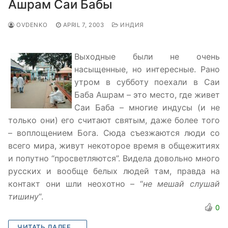
Ашрам Саи Бабы
OVDENKO
APRIL 7, 2003
ИНДИЯ
Выходные были не очень
насыщенные, но интересные. Рано
утром в субботу поехали в Саи
Баба Ашрам – это место, где живет
Саи Баба – многие индусы (и не
только они) его считают святым, даже более того
– воплощением Бога. Сюда съезжаются люди со
всего мира, живут некоторое время в общежитиях
и попутно “просветляются”. Видела довольно много
русских и вообще белых людей там, правда на
контакт они шли неохотно – “
не мешай слушай
тишину
“.
0
ЧИТАТЬ ДАЛЕЕ...