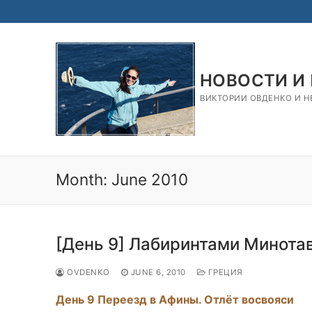
Skip
to
content
НОВОСТИ И
ВИКТОРИИ ОВДЕНКО И НЕ
Month:
June 2010
[День 9] Лабиринтами Минота
OVDENKO
JUNE 6, 2010
ГРЕЦИЯ
День 9 Переезд в Афины. Отлёт восвояси