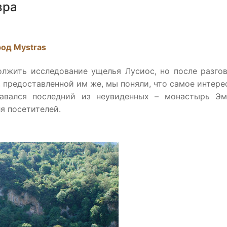
вра
род Mystras
лжить исследование ущелья Лусиос, но после разго
 предоставленной им же, мы поняли, что самое интере
авался последний из неувиденных – монастырь Эм
ля посетителей.