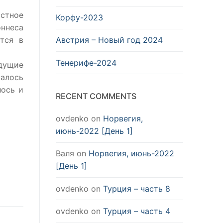
стное
Корфу-2023
ннеса
тся в
Австрия – Новый год 2024
Тенерифе-2024
дущие
чалось
лось и
RECENT COMMENTS
ovdenko
on
Норвегия,
июнь-2022 [День 1]
Валя
on
Норвегия, июнь-2022
[День 1]
ovdenko
on
Турция – часть 8
ovdenko
on
Турция – часть 4