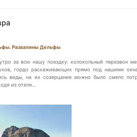
вра
ьфы. Развалины Дельфы
утро за всю нашу поездку: колокольный перезвон м
тухов, гордо расхаживающих прямо под нашими окна
сь виды, на их созерцание можно было смело потр
ходя из отеля…