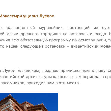
 Монастыри ущелья Лусиос
к разноцветный муравейник, состоящий из сует
ей магии древнего городища не осталось и следа.
олнив всю обязательную программу по осмотру руин, т
сто нашей следующей остановки – византийский
мона
 Лукой Елладским, позднее причисленным к лику с
изантийской архитектуры какого-то там периода, а п
паломников, приходившим в эти места.