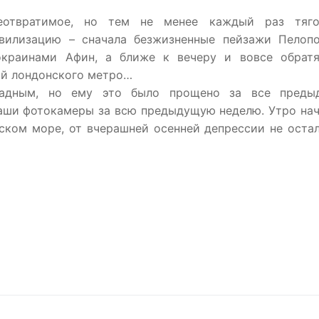
еотвратимое, но тем не менее каждый раз тяго
вилизацию – сначала безжизненные пейзажи Пелопо
краинами Афин, а ближе к вечеру и вовсе обратя
ий лондонского метро…
ладным, но ему это было прощено за все преды
наши фотокамеры за всю предыдущую неделю. Утро на
ском море, от вчерашней осенней депрессии не оста