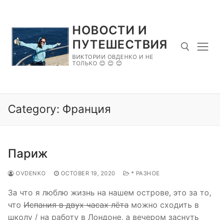
Skip
to
НОВОСТИ И
content
ПУТЕШЕСТВИЯ
ВИКТОРИИ ОВДЕНКО И НЕ
ТОЛЬКО 😊 😊 😊
Search for:
Category:
Франция
Париж
OVDENKO
OCTOBER 19, 2020
* РАЗНОЕ
За что я люблю жизнь на нашем острове, это за то,
что
Испания в двух часах лёта
можно сходить в
школу / на работу в Лондоне, а вечером заснуть